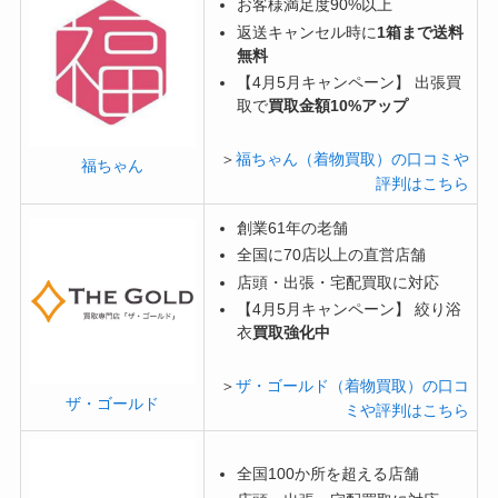
お客様満足度90%以上
返送キャンセル時に
1箱まで送料
無料
【4月5月キャンペーン】 出張買
取で
買取金額10%アップ
＞
福ちゃん（着物買取）の口コミや
福ちゃん
評判はこちら
創業61年の老舗
全国に70店以上の直営店舗
店頭・出張・宅配買取に対応
【4月5月キャンペーン】 絞り浴
衣
買取強化中
＞
ザ・ゴールド（着物買取）の口コ
ザ・ゴールド
ミや評判はこちら
全国100か所を超える店舗