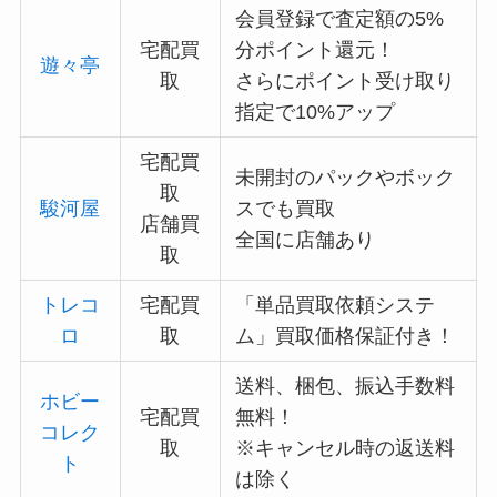
会員登録で査定額の5%
宅配買
分ポイント還元！
遊々亭
取
さらにポイント受け取り
指定で10%アップ
宅配買
未開封のパックやボック
取
駿河屋
スでも買取
店舗買
全国に店舗あり
取
トレコ
宅配買
「単品買取依頼システ
ロ
取
ム」買取価格保証付き！
送料、梱包、振込手数料
ホビー
宅配買
無料！
コレク
取
※キャンセル時の返送料
ト
は除く