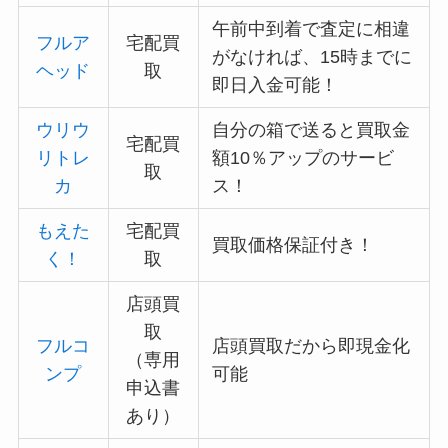
午前中到着で査定に相違
フルア
宅配買
がなければ、15時までに
ヘッド
取
即日入金可能！
ウリウ
自分の箱で送ると買取金
宅配買
リトレ
額10％アップのサービ
取
カ
ス！
もえた
宅配買
買取価格保証付き！
く！
取
店頭買
取
フルコ
店頭買取だから即現金化
（専用
ンプ
可能
申込書
あり）